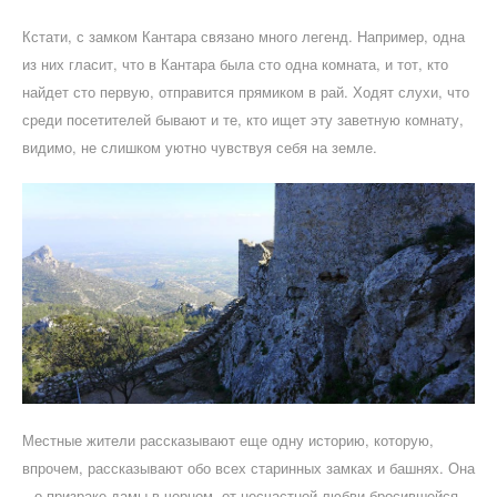
Кстати, с замком Кантара связано много легенд. Например, одна
из них гласит, что в Кантара была сто одна комната, и тот, кто
найдет сто первую, отправится прямиком в рай. Ходят слухи, что
среди посетителей бывают и те, кто ищет эту заветную комнату,
видимо, не слишком уютно чувствуя себя на земле.
Местные жители рассказывают еще одну историю, которую,
впрочем, рассказывают обо всех старинных замках и башнях. Она
– о призраке дамы в черном, от несчастной любви бросившейся