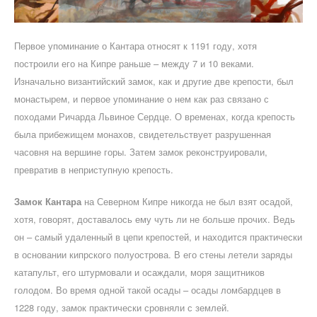
Первое упоминание о Кантара относят к 1191 году, хотя
построили его на Кипре раньше – между 7 и 10 веками.
Изначально византийский замок, как и другие две крепости, был
монастырем, и первое упоминание о нем как раз связано с
походами Ричарда Львиное Сердце. О временах, когда крепость
была прибежищем монахов, свидетельствует разрушенная
часовня на вершине горы. Затем замок реконструировали,
превратив в неприступную крепость.
Замок Кантара
на Северном Кипре никогда не был взят осадой,
хотя, говорят, доставалось ему чуть ли не больше прочих. Ведь
он – самый удаленный в цепи крепостей, и находится практически
в основании кипрского полуострова. В его стены летели заряды
катапульт, его штурмовали и осаждали, моря защитников
голодом. Во время одной такой осады – осады ломбардцев в
1228 году, замок практически сровняли с землей.