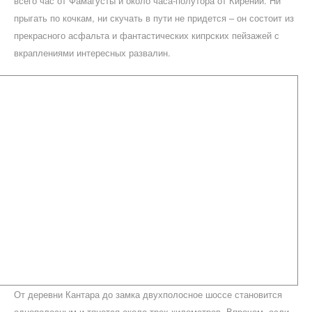
всего час от Фамагусты и около часа-полутора от Кирении. Ни
прыгать по кочкам, ни скучать в пути не придется – он состоит из
прекрасного асфальта и фантастических кипрских пейзажей с
вкраплениями интересных развалин.
От деревни Кантара до замка двухполосное шоссе становится
однополосным и тянется около трех километров. Впрочем, если