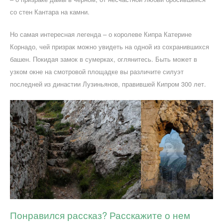
со стен Кантара на камни.
Но самая интересная легенда – о королеве Кипра Катерине
Корнадо, чей призрак можно увидеть на одной из сохранившихся
башен. Покидая замок в сумерках, оглянитесь. Быть может в
узком окне на смотровой площадке вы различите силуэт
последней из династии Лузиньянов, правившей Кипром 300 лет.
Понравился рассказ? Расскажите о нем